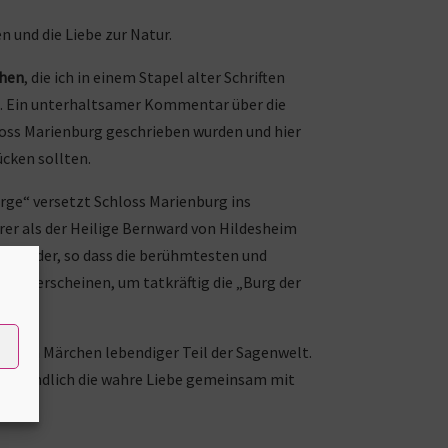
n und die Liebe zur Natur.
chen
, die ich in einem Stapel alter Schriften
h. Ein unterhaltsamer Kommentar über die
loss Marienburg geschrieben wurden und hier
cken sollten.
ge“ versetzt Schloss Marienburg ins
rer als der Heilige Bernward von Hildesheim
in Wunder, so dass die berühmtesten und
1400 erscheinen, um tatkräftig die „Burg der
diesem Märchen lebendiger Teil der Sagenwelt.
lussendlich die wahre Liebe gemeinsam mit